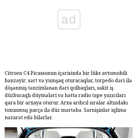
ad
Citroen C4 Picassonun içərisində bir lüks avtomobili
bənzəyir: sərt və yumşaq oturacaqlar, torpedo dəri ilə
döşənmiş tənzimlənən dəri qolbaqları, sakit iş
düzbucaqlı düymələri və hətta radio tape yazıcıları
qara bir arxaya oturur. Arxa ardıcıl sıralar altındakı
toxunmuş parça ilə düz mərtəbə. Sərnişinlər iqlimə
nəzarət edə bilərlər.