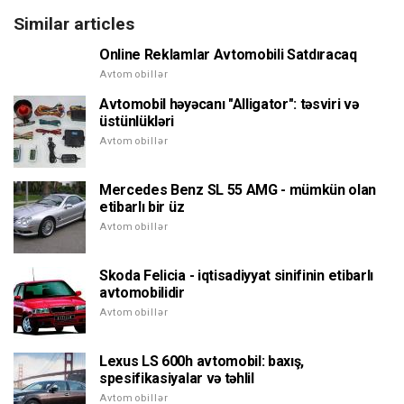
Similar articles
Online Reklamlar Avtomobili Satdıracaq
Avtomobillər
Avtomobil həyəcanı "Alligator": təsviri və
üstünlükləri
Avtomobillər
Mercedes Benz SL 55 AMG - mümkün olan
etibarlı bir üz
Avtomobillər
Skoda Felicia - iqtisadiyyat sinifinin etibarlı
avtomobilidir
Avtomobillər
Lexus LS 600h avtomobil: baxış,
spesifikasiyalar və təhlil
Avtomobillər