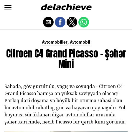
,
Avtomobillər
Avtomobil
Citroen C4 Grand Picasso - Şəhər
Mini
Sahədə, göy gurultulu, yağış və soyuqda - Citroen C4
Grand Picasso həmişə ən yüksək səviyyədə olacaq!
Parlaq dəri döşəmə və böyük bir oturma sahəsi olan
bu avtomobil rahatlıq, güc və həyəcan qaynağıdır. Yol
boyunca sürüklənən digər avtomobillər arasında
şəhər xaricində, nəcib Picasso bir qərib kimi görünür.