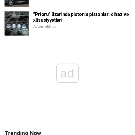
"Prioru" üzərində pistonlu pistonlar: cihaz və
xüsusiyyətləri
Avtomobillər
ad
Trending Now