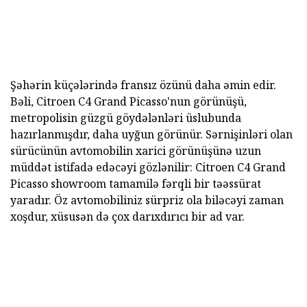
Şəhərin küçələrində fransız özünü daha əmin edir.
Bəli, Citroen C4 Grand Picasso'nun görünüşü,
metropolisin güzgü göydələnləri üslubunda
hazırlanmışdır, daha uyğun görünür. Sərnişinləri olan
sürücünün avtomobilin xarici görünüşünə uzun
müddət istifadə edəcəyi gözlənilir: Citroen C4 Grand
Picasso showroom tamamilə fərqli bir təəssürat
yaradır. Öz avtomobiliniz sürpriz ola biləcəyi zaman
xoşdur, xüsusən də çox darıxdırıcı bir ad var.