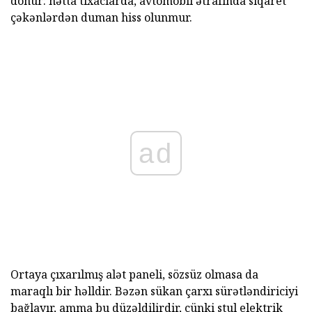
dönür: hətta tıxaclarda, avtomobil ətrafında siqaret
çəkənlərdən duman hiss olunmur.
ad
Ortaya çıxarılmış alət paneli, sözsüz olmasa da
maraqlı bir həlldir. Bəzən sükan çarxı sürətləndiriciyi
bağlayır, amma bu düzəldilirdir, çünki stul elektrik