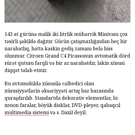
143 at gücünə malik iki litrlik mühərrik Minivanı çox
təsirli şəkildə dağıtır. Gücün çatışmazlığından heç bir
narahatlıq, hətta kəskin gediş zamanı belə hiss
olunmur. Citroen Grand C4 Picassonun avtomatik dörd
sürət qutusu fərqli və bir az narahatdır, lakin xüsusi
diqqət tələb etmir.
Bu avtomobildə xüsusilə cəlbedici olan
xüsusiyyətlərin əksəriyyəti artıq baz bazasında
quraşdırılıb. Standartda dekorativ elementlər, bi-
xenon faralar, böyük disklər, DVD-pleyer, qabaqcıl
multimedia sistemi
və s. Daxil deyil.