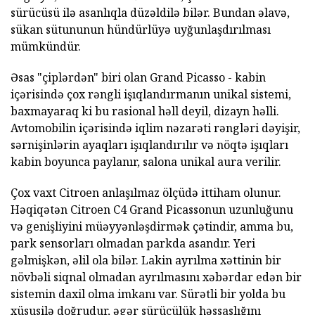
sürücüsü ilə asanlıqla düzəldilə bilər. Bundan əlavə,
sükan sütununun hündürlüyə uyğunlaşdırılması
mümkündür.
Əsas "çiplərdən" biri olan Grand Picasso - kabin
içərisində çox rəngli işıqlandırmanın unikal sistemi,
baxmayaraq ki bu rasional həll deyil, dizayn həlli.
Avtomobilin içərisində iqlim nəzarəti rəngləri dəyişir,
sərnişinlərin ayaqları işıqlandırılır və nöqtə işıqları
kabin boyunca paylanır, salona unikal aura verilir.
Çox vaxt Citroen anlaşılmaz ölçüdə ittiham olunur.
Həqiqətən Citroen C4 Grand Picassonun uzunluğunu
və genişliyini müəyyənləşdirmək çətindir, amma bu,
park sensorları olmadan parkda asandır. Yeri
gəlmişkən, əlil ola bilər. Lakin ayrılma xəttinin bir
növbəli siqnal olmadan ayrılmasını xəbərdar edən bir
sistemin daxil olma imkanı var. Sürətli bir yolda bu
xüsusilə doğrudur, əgər sürücülük həssaslığını