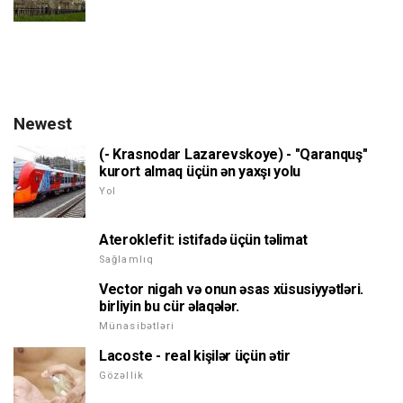
Newest
(- Krasnodar Lazarevskoye) - "Qaranquş"
kurort almaq üçün ən yaxşı yolu
Yol
Ateroklefit: istifadə üçün təlimat
Sağlamlıq
Vector nigah və onun əsas xüsusiyyətləri.
birliyin bu cür əlaqələr.
Münasibətləri
Lacoste - real kişilər üçün ətir
Gözəllik