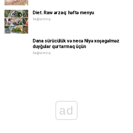
Diet. Raw ərzaq: həftə menyu
Sağlamlıq
Dana sürücülük və necə Niyə xoşagəlməz
duyğular qurtarmaq üçün
Sağlamlıq
ad