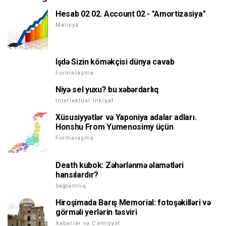
Hesab 02 02. Account 02 - "Amortizasiya"
Maliyyə
Işdə Sizin köməkçisi dünya cavab
Formalaşma
Niyə sel yuxu? bu xəbərdarlıq
Intellektual inkişaf
Xüsusiyyətlər və Yaponiya adalar adları.
Honshu From Yumenosimy üçün
Formalaşma
Death kubok: Zəhərlənmə əlamətləri
hansılardır?
Sağlamlıq
Hiroşimada Barış Memorial: fotoşəkilləri və
görməli yerlərin təsviri
Xəbərlər və Cəmiyyət