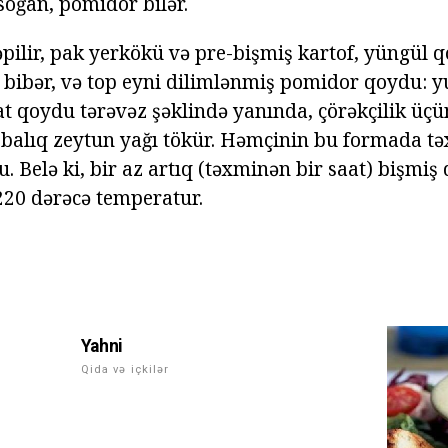
soğan, pomidor bilər.
əpilir, pak yerkökü və pre-bişmiş kartof, yüngül
 bibər, və top eyni dilimlənmiş pomidor qoydu: y
t qoydu tərəvəz şəklində yanında, çörəkçilik üçün
balıq zeytun yağı tökür. Həmçinin bu formada t
su. Belə ki, bir az artıq (təxminən bir saat) bişmiş
-220 dərəcə temperatur.
Yahni
Qida və içkilər