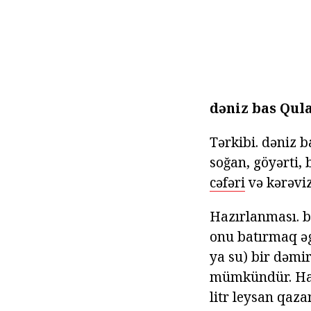
dəniz bas Qul
Tərkibi. dəniz b
soğan, göyərti, 
cəfəri
və kərəviz
Hazırlanması. b
onu batırmaq əg
ya su) bir dəmi
mümkündür. Hazı
litr leysan qaza