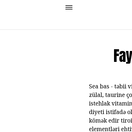
Fay
Sea bas - təbii 
zülal, taurine ç
istehlak vitami
diyeti istifadə 
kömək edir tiro
elementləri ehti