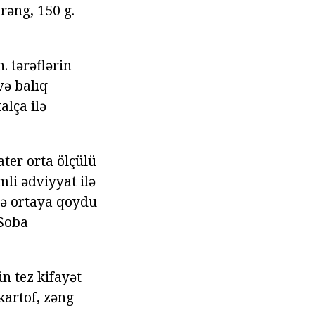
rəng, 150 g.
. tərəflərin
və balıq
alça ilə
ter orta ölçülü
li ədviyyat ilə
də ortaya qoydu
 Soba
n tez kifayət
kartof, zəng