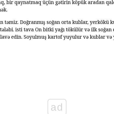
aq, bir qaynatmaq üçün gətirin köpük aradan qal
mək.
n təmiz. Doğranmış soğan orta kublar, yerkökü ku
tələbi. isti tava On bitki yağı tökülür və ilk soğa
lavə edin. Soyulmuş kartof yuyulur və kublar və 
ad