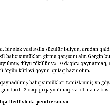
a, bir ələk vasitəsilə süzülür bulyon, aradan qald
xil balıq sümükləri girme qarşısını alır. Gərgin 
uyulmuş düyü tökülür və 10 dəqiqə qaynatmaq, at
ü ötgün kütləvi qoyun. qulaq hazır olun.
aynadılmış balıq sümükləri təmizlənmiş və göyə
 göndərdi. 2 dəqiqə qaynatmaq. və off. dəniz bas 
lqa Redfish da pendir sousu