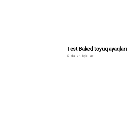
Test Baked toyuq ayaqları
Qida və içkilər