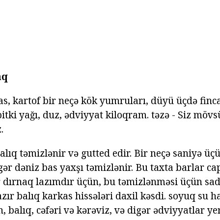
aq
as, kartof bir neçə kök yumruları, düyü üçdə fincan
bitki yağı, duz, ədviyyat kiloqram. təzə - Siz mö
.
alıq təmizlənir və gutted edir. Bir neçə saniyə ü
ər dəniz bas yaxşı təmizlənir. Bu taxta barlar ca
r dırnaq lazımdır üçün, bu təmizlənməsi üçün sa
r balıq karkas hissələri daxil kəsdi. soyuq su h
n, balıq, cəfəri və kərəviz, və digər ədviyyatlar ye