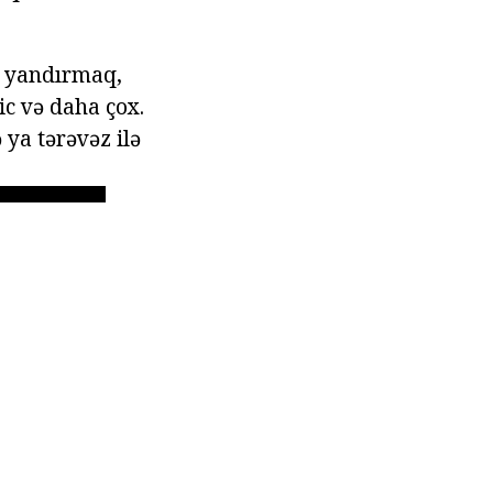
, yandırmaq,
ic və daha çox.
 ya tərəvəz ilə