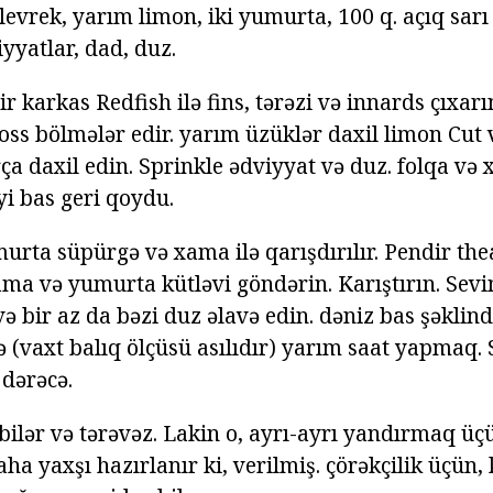
levrek, yarım limon, iki yumurta, 100 q. açıq sarı 
iyyatlar, dad, duz.
r karkas Redfish ilə fins, tərəzi və innards çıxarın
oss bölmələr edir. yarım üzüklər daxil limon Cut 
ça daxil edin. Sprinkle ədviyyat və duz. folqa və x
yi bas geri qoydu.
urta süpürgə və xama ilə qarışdırılır. Pendir thea
ma və yumurta kütləvi göndərin. Karıştırın. Sevim
ə bir az da bəzi duz əlavə edin. dəniz bas şəklin
 (vaxt balıq ölçüsü asılıdır) yarım saat yapmaq.
dərəcə.
bilər və tərəvəz. Lakin o, ayrı-ayrı yandırmaq üçü
ha yaxşı hazırlanır ki, verilmiş. çörəkçilik üçün, 