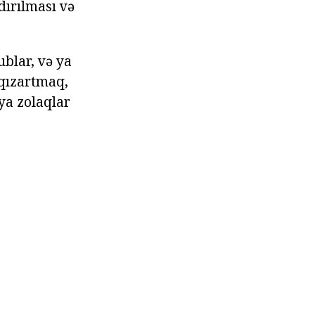
dırılması və
blar, və ya
n qızartmaq,
ya zolaqlar