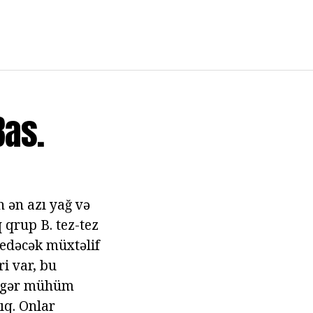
Bas.
h ən azı yağ və
 qrup B. tez-tez
 edəcək müxtəlif
ri var, bu
 digər mühüm
ıq. Onlar