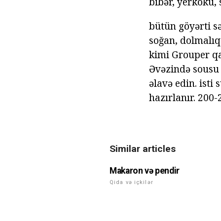
bibər, yerkökü, 
bütün göyərti s
soğan, dolmalıq
kimi Grouper qa
Əvəzində sousu 
əlavə edin. isti 
hazırlanır. 200
Similar articles
Makaron və pendir
Qida və içkilər