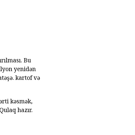
ırılması. Bu
bulyon yenidən
əşə. kartof və
rti kəsmək,
Qulaq hazır.