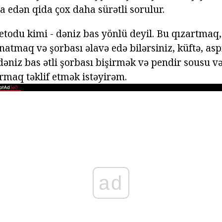
a edən qida çox daha sürətli sorulur.
todu kimi - dəniz bas yönlü deyil. Bu qızartmaq
atmaq və şorbası əlavə edə bilərsiniz, küftə, asp
əniz bas ətli şorbası bişirmək və pendir sousu və
rmaq təklif etmək istəyirəm.
ad