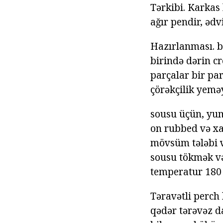
Tərkibi. Karkas 
ağır pendir, ədv
Hazırlanması. bi
birində dərin cr
parçalar bir par
çörəkçilik yemə
sousu üçün, yum
on rubbed və xa
mövsüm tələbi v
sousu tökmək və
temperatur 180 
Təravətli perch 
qədər tərəvəz da