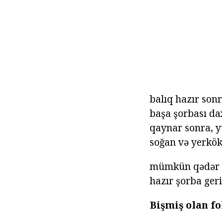
balıq hazır sonr
başa şorbası da
qaynar sonra, y
soğan və yerkök
mümkün qədər q
hazır şorba geri
Bişmiş olan fo