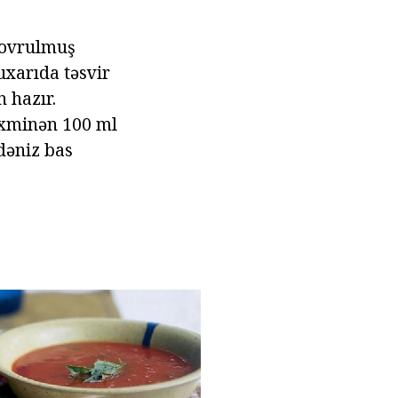
 qovrulmuş
uxarıda təsvir
 hazır.
əxminən 100 ml
 dəniz bas