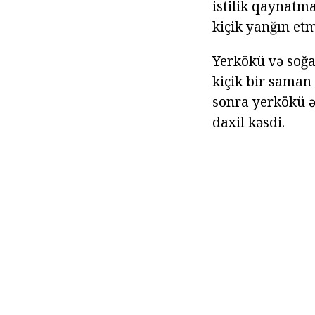
istilik qaynatm
kiçik yanğın et
Yerkökü və soğa
kiçik bir saman 
sonra yerkökü ə
daxil kəsdi.