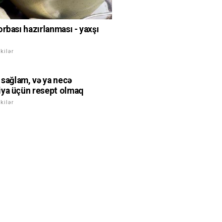
orbası hazırlanması - yaxşı
kilər
ə sağlam, və ya necə
ya üçün resept olmaq
kilər