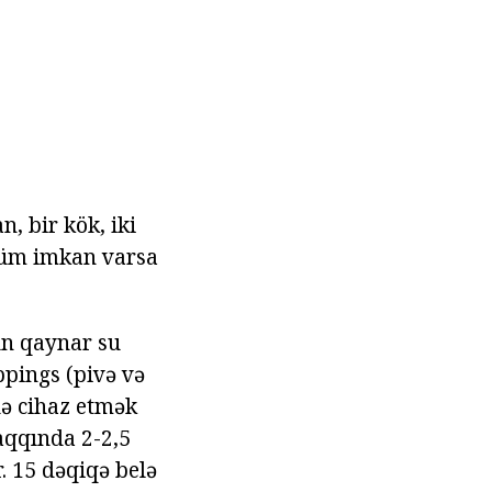
, bir kök, iki
vsüm imkan varsa
çün qaynar su
ppings (pivə və
də cihaz etmək
aqqında 2-2,5
r. 15 dəqiqə belə