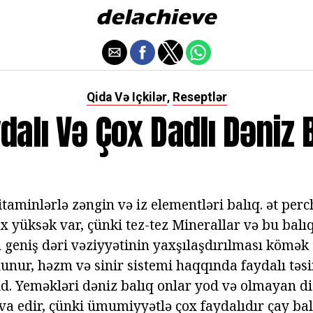
Qida Və Içkilər
Reseptlər
,
dalı Və Çox Dadlı Dəniz 
vitaminlərlə zəngin və iz elementləri balıq. ət perc
ox yüksək var, çünki tez-tez Minerallar və bu balıq
n geniş dəri vəziyyətinin yaxşılaşdırılması kömək
olunur, həzm və sinir sistemi haqqında faydalı təsi
id. Yeməkləri dəniz balıq onlar yod və olmayan
va edir, çünki ümumiyyətlə çox faydalıdır çay bal