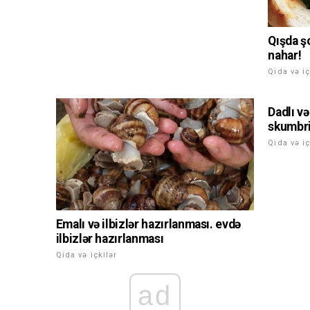
Qışda ş
nahar!
Qida və iç
Dadlı v
skumbri
Qida və iç
Emalı və ilbizlər hazırlanması. evdə
ilbizlər hazırlanması
Qida və içkilər
ad