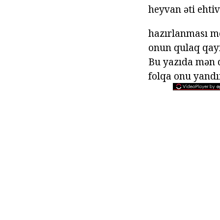
heyvan əti ehtiv
hazırlanması me
onun qulaq qayn
Bu yazıda mən d
folqa onu yandı