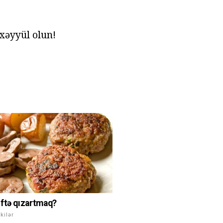
xəyyül olun!
ftə qızartmaq?
kilər