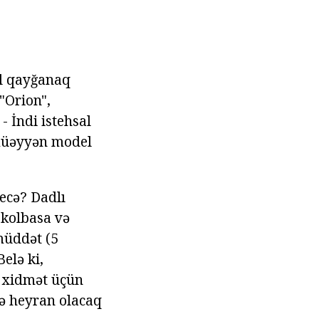
l qayğanaq
 "Orion",
- İndi istehsal
 müəyyən model
ecə? Dadlı
 kolbasa və
müddət (5
elə ki,
ə xidmət üçün
lə heyran olacaq