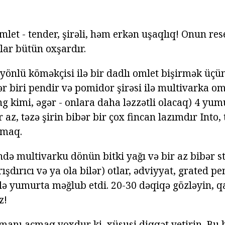
let - tender, şirəli, həm erkən uşaqlıq! Onun rese
nlar bütün oxşardır.
 yönlü köməkçisi ilə bir dadlı omlet bişirmək üçü
r biri pendir və pomidor şirəsi ilə multivarka omle
əng kimi, əgər - onlara daha ləzzətli olacaq) 4 yu
r az, təzə şirin bibər bir çox fincan lazımdır Into, 
dmaq.
də multivarku dönün bitki yağı və bir az bibər ste
rışdırıcı və ya ola bilər) otlar, ədviyyat, grated 
ilə yumurta məğlub etdi. 20-30 dəqiqə gözləyin, q
z!
anı açmaq yoxdur ki, xüsusi diqqət yetirin. Bu b