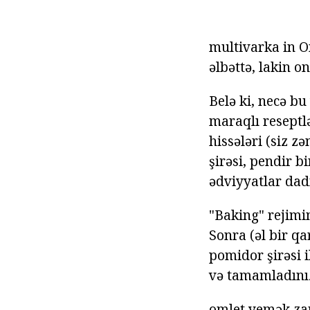
multivarka in Om
əlbəttə, lakin o
Belə ki, necə bu
maraqlı reseptlə
hissələri (siz z
şirəsi, pendir bi
ədviyyatlar da
"Baking" rejimin
Sonra (əl bir qa
pomidor şirəsi 
və tamamladını
omlet yemək zam