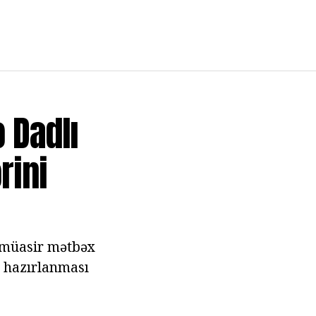
 Dadlı
rini
- müasir mətbəx
a hazırlanması