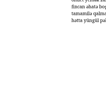
fincan əhatə bo
tamamilə qalmaq
hətta yüngül pəh