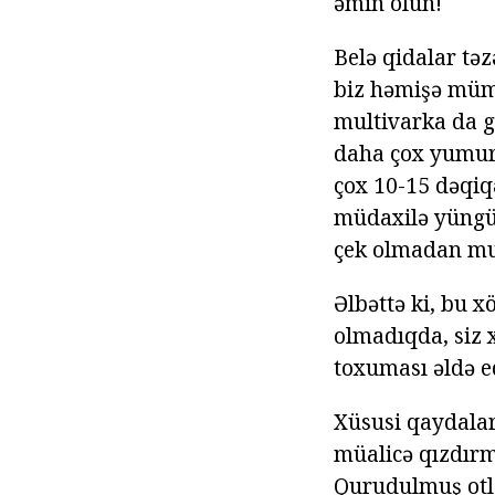
əmin olun!
Belə qidalar tə
biz həmişə mümk
multivarka da gö
daha çox yumurt
çox 10-15 dəqiq
müdaxilə yüngül
çek olmadan mul
Əlbəttə ki, bu x
olmadıqda, siz x
toxuması əldə e
Xüsusi qaydaları
müalicə qızdırm
Qurudulmuş otl