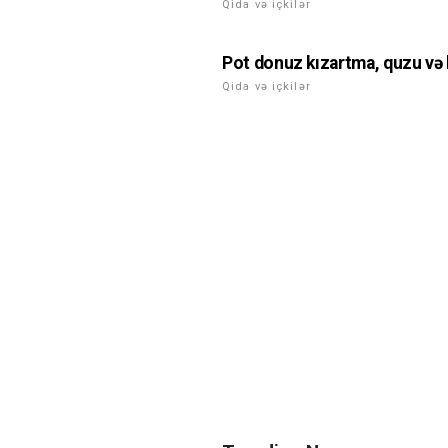
Qida və içkilər
Pot donuz kızartma, quzu və 
Qida və içkilər