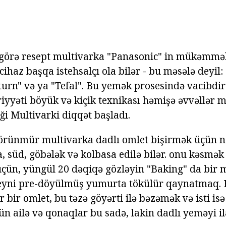
 görə resept multivarka "Panasonic" in mükəmmə
, cihaz başqa istehsalçı ola bilər - bu məsələ deyil:
urn" və ya "Tefal". Bu yemək prosesində vacibdir 
əriyyəti böyük və kiçik texnikası həmişə əvvəllər
liği Multivarki diqqət başladı.
örünmür multivarka dadlı omlet bişirmək üçün n
 süd, göbələk və kolbasa edilə bilər. onu kəsmək
çün, yüngül 20 dəqiqə gözləyin "Baking" da bir 
 eyni pre-döyülmüş yumurta tökülür qaynatmaq. B
 bir omlet, bu təzə göyərti ilə bəzəmək və isti is
tün ailə və qonaqlar bu sadə, lakin dadlı yeməyi i