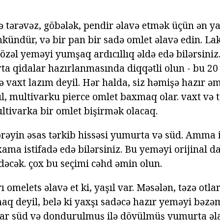
zə tərəvəz, göbələk, pendir əlavə etmək üçün ən 
ündür, və bir pan bir sadə omlet əlavə edin. Lak
zəl yeməyi yumşaq ardıcıllıq əldə edə bilərsiniz.
a qidalar hazırlanmasında diqqətli olun - bu 20
ə vaxt lazım deyil. Hər halda, siz həmişə hazır ə
, multivarku pierce omlet baxmaq olar. vaxt və t
tivarka bir omlet bişirmək olacaq.
örəyin əsas tərkib hissəsi yumurta və süd. Amma i
ama istifadə edə bilərsiniz. Bu yeməyi orijinal d
dəcək. çox bu seçimi cəhd əmin olun.
 omelets əlavə et ki, yaşıl var. Məsələn, təzə otla
aq deyil, belə ki yaxşı sadəcə hazır yeməyi bəzə
ar süd və dondurulmuş ilə döyülmüş yumurta əla