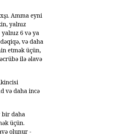
yaxşı. Amma eyni
in, yalnız
 yalnız 6 və ya
 dəqiqə, və daha
min etmək üçün,
əcrübə ilə əlavə
kincisi
ad və daha incə
r bir daha
mək üçün.
və olunur -