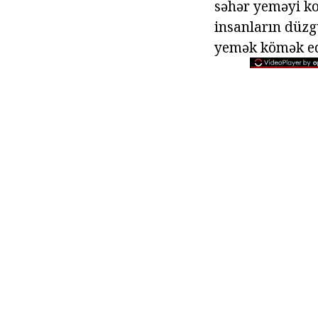
səhər yeməyi ko
insanların düzg
yemək kömək edi