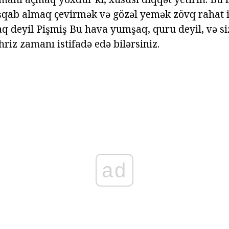
şqab almaq çevirmək və gözəl yemək zövq rahat 
 deyil Pişmiş Bu hava yumşaq, quru deyil, və si
riz zamanı istifadə edə bilərsiniz.
ad