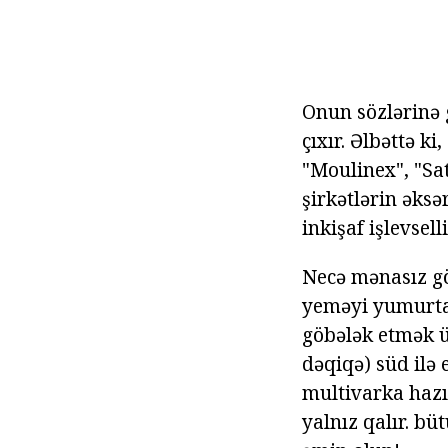
Onun sözlərinə
çıxır. Əlbəttə ki
"Moulinex", "Sat
şirkətlərin əks
inkişaf işlevsel
Necə mənasız g
yeməyi yumurta,
göbələk etmək ü
dəqiqə) süd ilə
multivarka hazır
yalnız qalır. bü