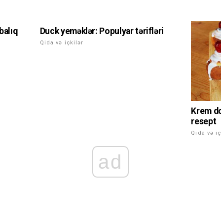
balıq
Duck yeməklər: Populyar tərifləri
Qida və içkilər
Krem do
resept
Qida və iç
ad