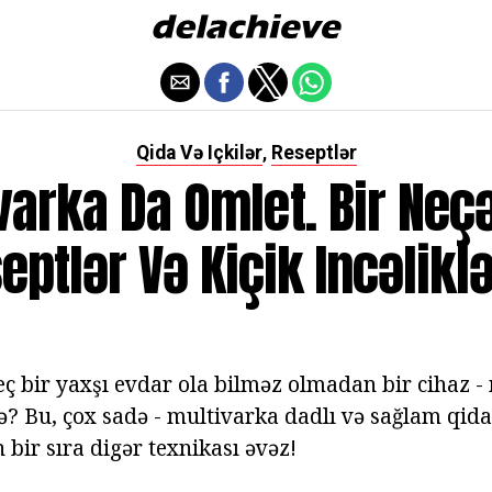
Qida Və Içkilər
Reseptlər
,
varka Da Omlet. Bir Neçə
eptlər Və Kiçik Incəliklə
heç bir yaxşı evdar ola bilməz olmadan bir cihaz 
ə? Bu, çox sadə - multivarka dadlı və sağlam qid
 bir sıra digər texnikası əvəz!