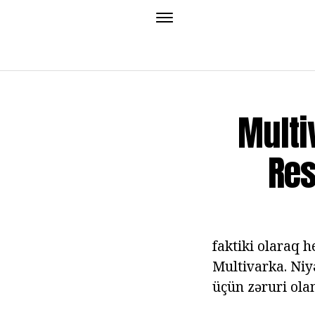
Multi
Res
faktiki olaraq 
Multivarka. Niy
üçün zəruri olan