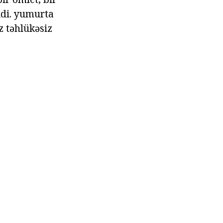
idi. yumurta
z təhlükəsiz