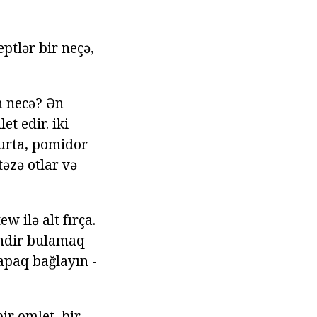
ptlər bir neçə,
n necə? Ən
t edir. iki
murta, pomidor
təzə otlar və
w ilə alt fırça.
pendir bulamaq
apaq bağlayın -
ir omlet, bir