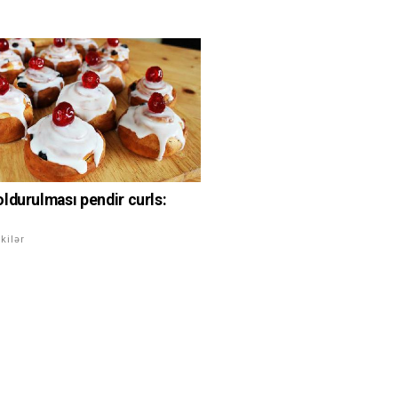
ldurulması pendir curls:
kilər