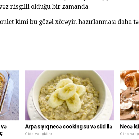
vəz nisgilli olduğu bir zamanda.
omlet kimi bu gözəl xörəyin hazırlanması daha tə
Arpa sıyıq necə cooking su və süd ilə
 və
Necə kü
eç
Qida və içkilər
Qida və iç