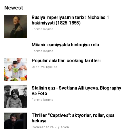
Newest
Rusiya imperiyasının tarixi: Nicholas 1
hakimiyyəti (1825-1855)
Formalaşma
Müasir cəmiyyətdə biologiya rolu
Formalaşma
Popular salatlar. cooking tarifleri
Qida və içkilər
Stalinin qızı - Svetlana Alliluyeva. Biography
və Foto
Formalaşma
Thriller "Captives": aktyorlar, rollar, qısa
hekayə
İncəsənət və Əyləncə