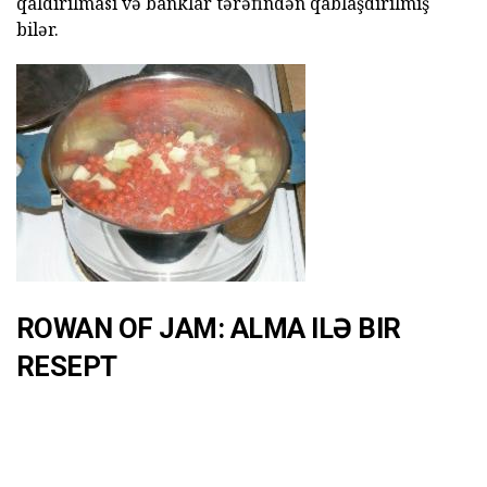
qaldırılması və banklar tərəfindən qablaşdırılmış
bilər.
ROWAN OF JAM: ALMA ILƏ BIR
RESEPT