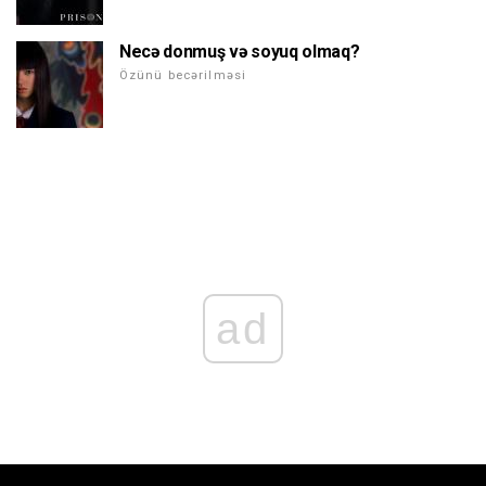
Necə donmuş və soyuq olmaq?
Özünü becərilməsi
ad