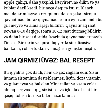
Apple qabığı, daha yaxşı ki, istəyirəm nə dilim və ya
kublar daxil kəsdi. bir neçə dəqiqə isti su Blanch.
maddələr müəyyən resept miqdarda şəkər siropu
qaynatmaq, bir az qaynamaq, sonra eyni zamanda bu
giləmeyvə və alma aşağı bildirin. Qaynatmaq saat
Rowan 8-10 dəqiqə, sonra 10-12 saat durmaq bildirin,
və daha bir saat dörddə üzərində qaynamaq etməyib.
Finish - Bir sərin və qaranlıq yerdə sterilizasiya
bankalar, roll örtükləri və mağaza genişlənmişdir.
JAM QIRMIZI ÜVƏZ: BAL RESEPT
Bu iş yalnız çox dadlı, həm də çox sağlam edir. Sizin
immun sisteminin dəstəklənməsi üçün, doza vitamin
və giləmeyvə və bal olan Minerallar və xəstə colds
almaq heç vaxt - qış, siz isti su və içki daxil saat bir
qaşıq dolusu buraxa bilər. hazırlanması: