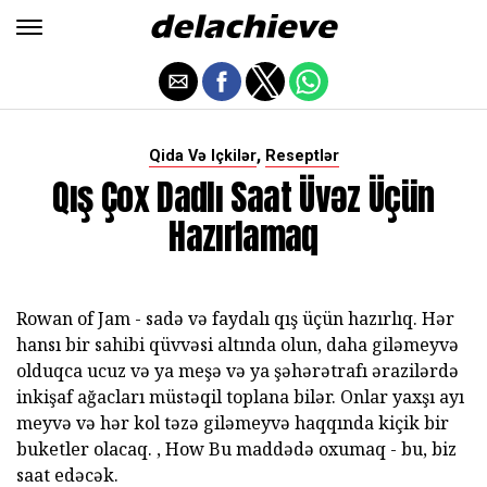
,
Qida Və Içkilər
Reseptlər
Qış Çox Dadlı Saat Üvəz Üçün
Hazırlamaq
Rowan of Jam - sadə və faydalı qış üçün hazırlıq. Hər
hansı bir sahibi qüvvəsi altında olun, daha giləmeyvə
olduqca ucuz və ya meşə və ya şəhərətrafı ərazilərdə
inkişaf ağacları müstəqil toplana bilər. Onlar yaxşı ayı
meyvə və hər kol təzə giləmeyvə haqqında kiçik bir
buketler olacaq. , How Bu maddədə oxumaq - bu, biz
saat edəcək.