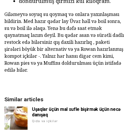
dondurulmuş qırmızı kül kiloqram.
Giləmeyvə soyuq su qoymaq və onlara yaxınlaşması
bildirin. Med hazır qədər lay Üvəz həll və boil sonra,
su və boil ilə əlaqə. Yenə bu dəfə saat etmək
qaynatmaq lazım deyil. Bu qədər asan və sürətli dadlı
restock edə bilərsiniz qış daxili hazırlıq , paketi
şirələri böyük bir alternativ və ya Rowan hazırlanmış
kompot içkilər -. Yalnız hər hansı digər cem kimi,
Rowan pies və ya Muffins doldurulması üçün istifadə
edilə bilər.
Similar articles
Uşaqlar üçün mal sufle bişirmək üçün necə
danışaq
Qida və içkilər