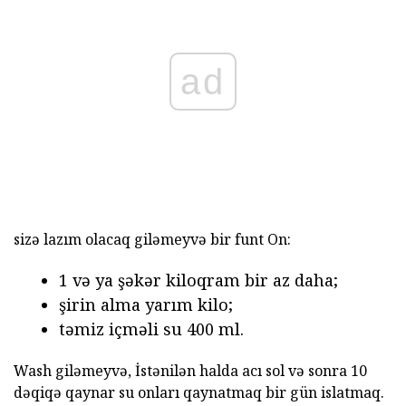
ad
sizə lazım olacaq giləmeyvə bir funt On:
1 və ya şəkər kiloqram bir az daha;
şirin alma yarım kilo;
təmiz içməli su 400 ml.
Wash giləmeyvə, İstənilən halda acı sol və sonra 10
dəqiqə qaynar su onları qaynatmaq bir gün islatmaq.