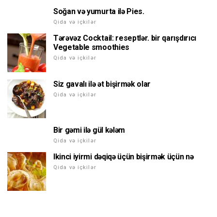
Soğan və yumurta ilə Pies.
Qida və içkilər
Tərəvəz Cocktail: reseptlər. bir qarışdırıcı
Vegetable smoothies
Qida və içkilər
Siz gavalı ilə ət bişirmək olar
Qida və içkilər
Bir gəmi ilə gül kələm
Qida və içkilər
Ikinci iyirmi dəqiqə üçün bişirmək üçün nə
Qida və içkilər