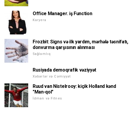
Office Manager. iş Function
Karyera
Frozbit: Signs və ilk yardım, mərhələ təsnifatı,
donvurma qarşısının alınması
Sağlamlıq
Rusiyada demoqrafik vəziyyət
Xəbərlər və Cəmiyyət
Ruud van Nistelrooy: kiçik Holland kənd
"Man-qol"
İdman və Fitnes