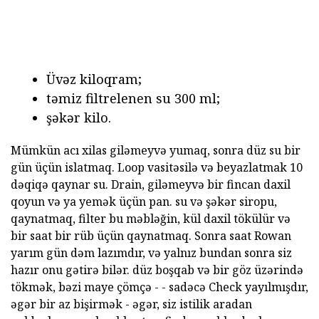
Üvəz kiloqram;
təmiz filtrelenen su 300 ml;
şəkər kilo.
Mümkün acı xilas giləmeyvə yumaq, sonra düz su bir
gün üçün islatmaq. Loop vasitəsilə və beyazlatmak 10
dəqiqə qaynar su. Drain, giləmeyvə bir fincan daxil
qoyun və ya yemək üçün pan. su və şəkər siropu,
qaynatmaq, filter bu məbləğin, kül daxil tökülür və
bir saat bir rüb üçün qaynatmaq. Sonra saat Rowan
yarım gün dəm lazımdır, və yalnız bundan sonra siz
hazır onu gətirə bilər. düz boşqab və bir göz üzərində
tökmək, bəzi maye çömçə - - sadəcə Check yayılmışdır,
əgər bir az bişirmək - əgər, siz istilik aradan