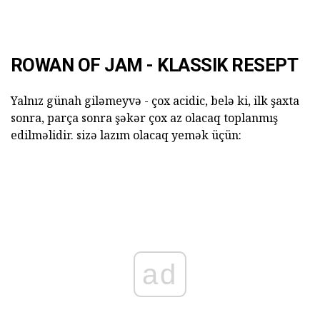
ROWAN OF JAM - KLASSIK RESEPT
Yalnız günah giləmeyvə - çox acidic, belə ki, ilk şaxta
sonra, parça sonra şəkər çox az olacaq toplanmış
edilməlidir. sizə lazım olacaq yemək üçün:
ad