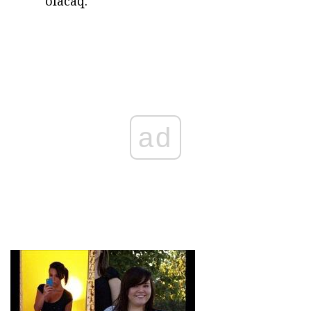
olacaq.
ad