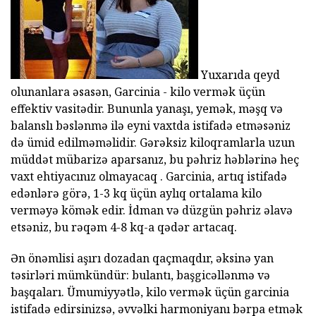
Yuxarıda qeyd
olunanlara əsasən, Garcinia - kilo vermək üçün
effektiv vasitədir. Bununla yanaşı, yemək, məşq və
balanslı bəslənmə ilə eyni vaxtda istifadə etməsəniz
də ümid edilməməlidir. Gərəksiz kiloqramlarla uzun
müddət mübarizə aparsanız, bu pəhriz həblərinə heç
vaxt ehtiyacınız olmayacaq . Garcinia, artıq istifadə
edənlərə görə, 1-3 kq üçün aylıq ortalama kilo
verməyə kömək edir. İdman və düzgün pəhriz əlavə
etsəniz, bu rəqəm 4-8 kq-a qədər artacaq.
Ən önəmlisi aşırı dozadan qaçmaqdır, əksinə yan
təsirləri mümkündür: bulantı, başgicəllənmə və
başqaları. Ümumiyyətlə, kilo vermək üçün garcinia
istifadə edirsinizsə, əvvəlki harmoniyanı bərpa etmək