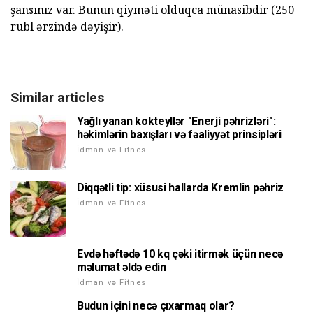
şansınız var. Bunun qiyməti olduqca münasibdir (250
rubl ərzində dəyişir).
Similar articles
Yağlı yanan kokteyllər "Enerji pəhrizləri":
həkimlərin baxışları və fəaliyyət prinsipləri
İdman və Fitnes
Diqqətli tip: xüsusi hallarda Kremlin pəhriz
İdman və Fitnes
Evdə həftədə 10 kq çəki itirmək üçün necə
məlumat əldə edin
İdman və Fitnes
Budun içini necə çıxarmaq olar?