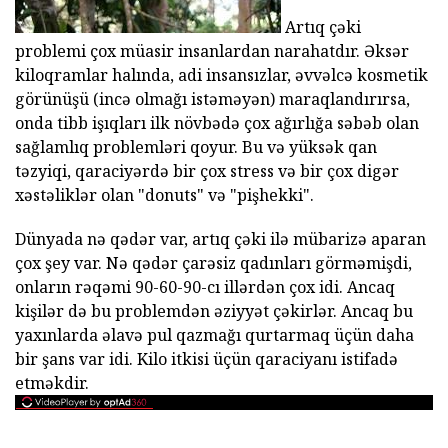
Artıq çəki
problemi çox müasir insanlardan narahatdır. Əksər
kiloqramlar halında, adi insansızlar, əvvəlcə kosmetik
görünüşü (incə olmağı istəməyən) maraqlandırırsa,
onda tibb işıqları ilk növbədə çox ağırlığa səbəb olan
sağlamlıq problemləri qoyur. Bu və yüksək qan
təzyiqi, qaraciyərdə bir çox stress və bir çox digər
xəstəliklər olan "donuts" və "pişhekki".
Dünyada nə qədər var, artıq çəki ilə mübarizə aparan
çox şey var. Nə qədər çarəsiz qadınları görməmişdi,
onların rəqəmi 90-60-90-cı illərdən çox idi. Ancaq
kişilər də bu problemdən əziyyət çəkirlər. Ancaq bu
yaxınlarda əlavə pul qazmağı qurtarmaq üçün daha
bir şans var idi. Kilo itkisi üçün qaraciyanı istifadə
etməkdir.