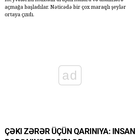
açmağa başladılar. Nəticədə bir çox maraqlı şeylər
ortaya çıxdı.
ad
ÇƏKI ZƏRƏR ÜÇÜN QARINIYA: INSAN