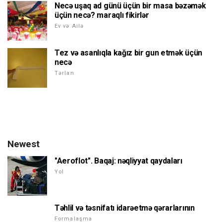
Necə uşaq ad günü üçün bir masa bəzəmək
üçün necə? maraqlı fikirlər
Ev və Ailə
Tez və asanlıqla kağız bir gun etmək üçün
necə
Tərlan
Newest
"Aeroflot". Baqaj: nəqliyyat qaydaları
Yol
Təhlil və təsnifatı idarəetmə qərarlarının
Formalaşma