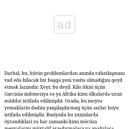
ad
Dərhal, bu, bütün problemlərdən anında rahatlaşmanı
vəd edə biləcək bir başqa yeni vasitə olmadığını qeyd
etmək lazımdır. Xeyr, bu deyil. Kilo itkisi üçün
Garcinia indoneziya və ya Afrika kimi ölkələrdə uzun
müddət istifadə edilmişdir. Orada, bu meyvə
yeməklərin dadını yaxşılaşdırmaq üçün əsrlər boyu
istifadə edilmişdir. Rusiyada bu yaxınlarda
öyrəndikləri və hər zamanki kimi möcüzə
meyvələrini müxtəlif araşdırmalara və analizlərə