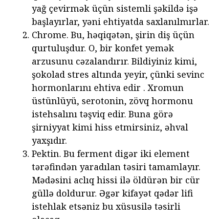
yağ çevirmək üçün sistemli şəkildə işə
başlayırlar, yəni ehtiyatda saxlanılmırlar.
Chrome. Bu, həqiqətən, şirin diş üçün
qurtuluşdur. O, bir konfet yemək
arzusunu cəzalandırır. Bildiyiniz kimi,
şokolad stres altında yeyir, çünki sevinc
hormonlarını ehtiva edir . Xromun
üstünlüyü, serotonin, zövq hormonu
istehsalını təşviq edir. Buna görə
şirniyyat kimi hiss etmirsiniz, əhval
yaxşıdır.
Pektin. Bu ferment digər iki element
tərəfindən yaradılan təsiri tamamlayır.
Mədəsini aclıq hissi ilə öldürən bir cür
güllə doldurur. Əgər kifayət qədər lifi
istehlak etsəniz bu xüsusilə təsirli