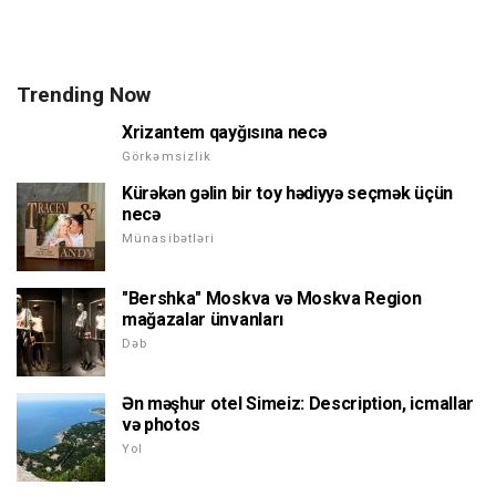
Trending Now
Xrizantem qayğısına necə
Görkəmsizlik
Kürəkən gəlin bir toy hədiyyə seçmək üçün
necə
Münasibətləri
"Bershka" Moskva və Moskva Region
mağazalar ünvanları
Dəb
Ən məşhur otel Simeiz: Description, icmallar
və photos
Yol