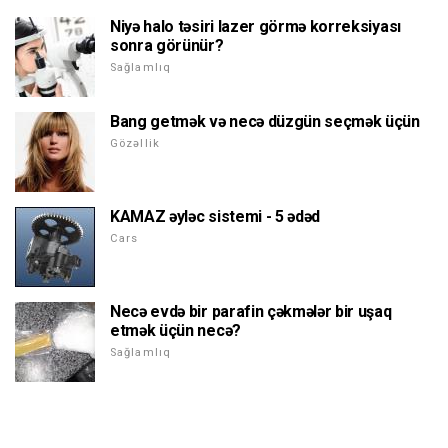
Niyə halo təsiri lazer görmə korreksiyası
sonra görünür?
Sağlamlıq
Bang getmək və necə düzgün seçmək üçün
Gözəllik
KAMAZ əyləc sistemi - 5 ədəd
Cars
Necə evdə bir parafin çəkmələr bir uşaq
etmək üçün necə?
Sağlamlıq