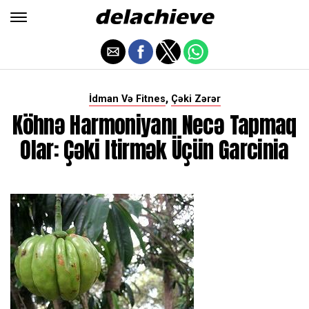
,
İdman Və Fitnes
Çəki Zərər
Köhnə Harmoniyanı Necə Tapmaq
Olar: Çəki Itirmək Üçün Garcinia