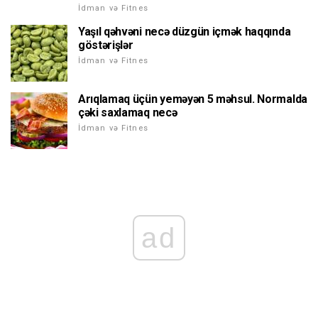
İdman və Fitnes
Yaşıl qəhvəni necə düzgün içmək haqqında
göstərişlər
İdman və Fitnes
Arıqlamaq üçün yeməyən 5 məhsul. Normalda
çəki saxlamaq necə
İdman və Fitnes
ad