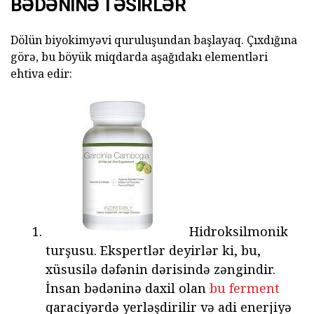
BƏDƏNINƏ TƏSIRLƏR
Dölün biyokimyəvi quruluşundan başlayaq. Çıxdığına
görə, bu böyük miqdarda aşağıdakı elementləri
ehtiva edir:
Hidroksilmonik
turşusu. Ekspertlər deyirlər ki, bu,
xüsusilə dəfənin dərisində zəngindir.
İnsan bədəninə daxil olan
bu ferment
qaraciyərdə yerləşdirilir və adi enerjiyə